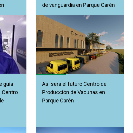
ón
de vanguardia en Parque Carén
e guía
Así será el futuro Centro de
l Centro
Producción de Vacunas en
de
Parque Carén