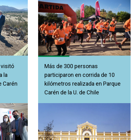
visitó
Más de 300 personas
 la
participaron en corrida de 10
e Carén
kilómetros realizada en Parque
Carén de la U. de Chile