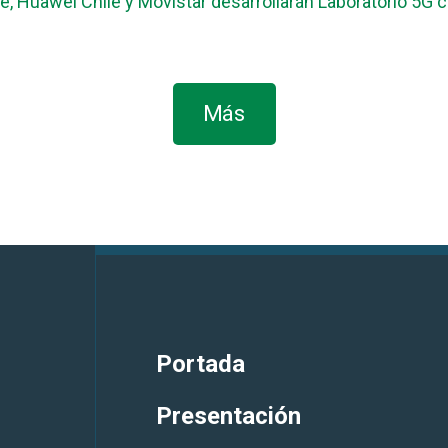
le, Huawei Chile y Movistar desarrollarán Laboratorio 5G
Más
Portada
Presentación