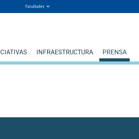
Facultades
quitectura y Urbanismo
Artes
Ciencias
Cs. Agronómicas
. Físicas y Matemáticas
Cs. Forestales y Conservación
Químicas y Farmacéuticas
Cs. Sociales
ICIATIVAS
INFRAESTRUCTURA
PRENSA
 Veterinarias y Pecuarias
Comunicación e Imagen
Derecho
Economía y Negocios
ilosofía y Humanidades
Gobierno
Medicina
Odontología
os Avanzados en Educación
Estudios Internacionales
trición y Tecnología de
Bachillerato
Alimentos
Hospital Clínico