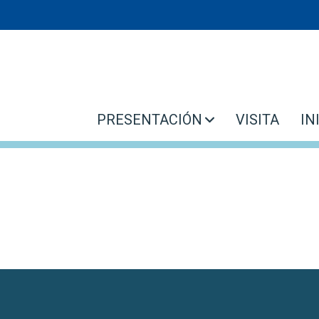
Ar
Cs
Cs. 
PRESENTACIÓN
VISITA
IN
Cs.
PARQUE CARÉN
F
VISIÓN Y MISIÓN
HISTORIA
Estudi
DIMENSIONES
Nu
QUIÉNES SOMOS