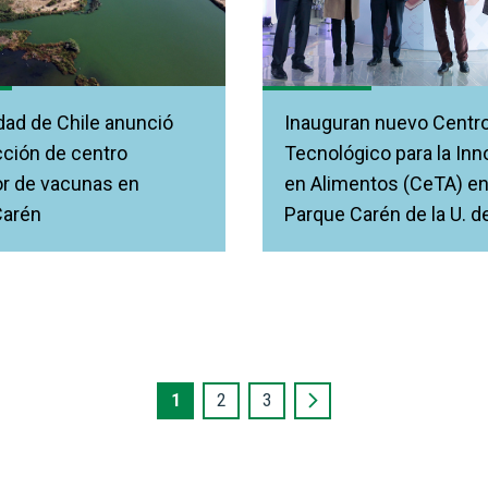
dad de Chile anunció
Inauguran nuevo Centr
ción de centro
Tecnológico para la Inn
r de vacunas en
en Alimentos (CeTA) en
Carén
Parque Carén de la U. d
1
2
3