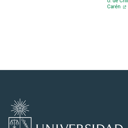
U. de Chi
Carén