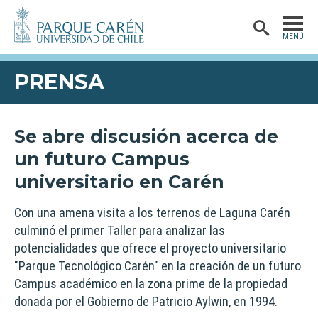
MENÚ
PORTADA
PRENSA
PRESENTACIÓN
PARQUE CARÉN
VISITA
Se abre discusión acerca de
VISIÓN Y MISIÓN
un futuro Campus
INICIATIVAS
universitario en Carén
HISTORIA
INFRAESTRUCTURA
DIMENSIONES
Con una amena visita a los terrenos de Laguna Carén
PRENSA
culminó el primer Taller para analizar las
QUIÉNES SOMOS
potencialidades que ofrece el proyecto universitario
"Parque Tecnológico Carén" en la creación de un futuro
Campus académico en la zona prime de la propiedad
donada por el Gobierno de Patricio Aylwin, en 1994.